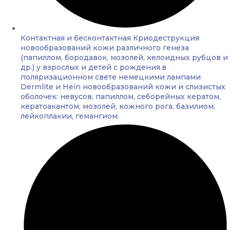
Контактная и бесконтактная Криодеструкция
новообразований кожи различного генеза
(папиллом, бородавок, мозолей, келоидных рубцов и
др.) у взрослых и детей с рождения.в
поляризационном свете немецкими лампами
Dermlite и Hein новообразований кожи и слизистых
оболочек: невусов, папиллом, себорейных кератом,
кератоакантом, мозолей, кожного рога, базилиом,
лейкоплакии, гемангиом.