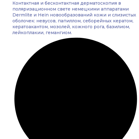
Контактная и бесконтактная дерматоскопия в
поляризационном свете немецкими аппаратами
Dermlite и Hein новообразований кожи и слизистых
оболочек: невусов, папиллом, себорейных кератом,
кератоакантом, мозолей, кожного рога, базилиом,
лейкоплакии, гемангиом.